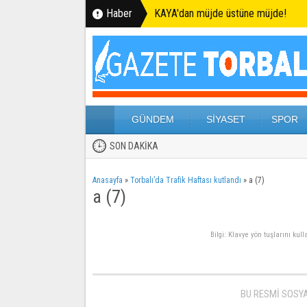
Haber
KAYA'dan müjde üstüne müjde!
GÜNDEM
SİYASET
SPOR
SON DAKİKA
Anasayfa
»
Torbalı’da Trafik Haftası kutlandı
»
a (7)
a (7)
Bilgi: Klavye yön tuşlarını kul
BU RESMİ SOSY