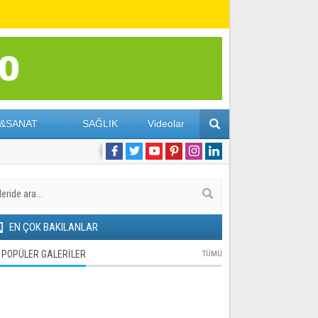
&SANAT
SAĞLIK
Videolar
EN ÇOK BAKILANLAR
POPÜLER GALERİLER
TÜMÜ