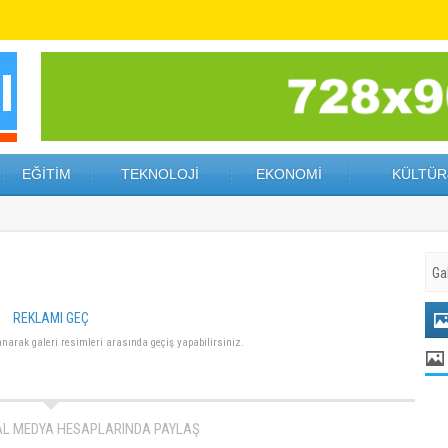
EĞİTİM
TEKNOLOJİ
EKONOMİ
KÜLTÜR
REKLAMI GEÇ
lanarak galeri resimleri arasında geçiş yapabilirsiniz.
AL MEDYA HESAPLARINDA PAYLAŞ