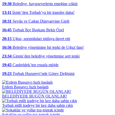
19:30
Belediye, hayırseverlerin emeğine çöktü
13:11
İzmir’den Torbalı’ya bir transfer daha!
18:31
Sevda ve Çağan Dünyaevine Girdi
16:45
Torbalı İlçe Başkanı Bekir Özel
20:15
Uğuz, sorumluları istifaya davet etti
16:56
Belediye yönetimine bir tepki de Uğuz’dan!
23:34
Girgin’den belediye yönetimine sert tepki
19:45
Canbeldek’ten esnafa müjde
19:23
Torbalı Huzurevi’nde Görev Değişimi
Erdem Başsavcı hızlı başladı
BELEDİYEDE BUGÜN OLANLAR!
Torbalı milli iradeye bir kez daha sahip çıktı
Sokaklar ve yollar toz-toprak içinde