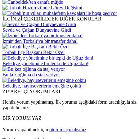
İLGİNİZİ ÇEKEBİLECEK DİĞER KONULAR
Sevda ve Çağan Dünyaevine Girdi
İzmir’den Torbalı’ya bir transfer daha!
Torbalı İlçe Başkanı Bekir Özel
Belediye yönetimine bir tepki de Uğuz’dan!
Bu kez oğluna da staj veriyor
Belediye, hayırseverlerin emeğine çöktü
ZİYARETÇİ YORUMLARI
Henüz yorum yapılmamış. İlk yorumu aşağıdaki form aracılığıyla siz
yapabilirsiniz.
BİR YORUM YAZ
Yorum yapabilmek için
oturum açmalısınız
.