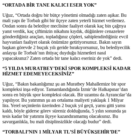
“ORTADA BİR TANE KALICI ESER YOK”
Uğuz, “Ortada doğru bir bütçe yönetimi olmadığı zaten aşikar. Bu
mali yapı ile Torbalı gibi bir ilçeye zaten yeterli hizmet verilemez.
Ondan sonra da belediye meclisine faaliyet olarak kaç bin çağrıya
yanıt verdik, kaç çiftimizin nikahını kıydık, düğünlere cenazelere
gönderdiğiniz araçları, topladığınız çöpleri, sahiplendirdiğiniz evcil
hayvanları faaliyet olarak önümüze getiriyorsunuz. Bakın sayın
başkan görevde 2 buçuk yılı geride bırakıyorsunuz, bu belediyecilik
anlayışı ile Torbalı’nın ihtiyaç duyduğu hizmetleri nasıl
yapacaksınız? Zaten ortada bir tane kalıcı eseriniz de yok” dedi.
“5 YILDA MURATBEY’DEKİ SPOR KOMPLEKSİ KADAR
HİZMET EDEMEYECEKSİNİZ”
Uğuz, “Bakın bakanlığımız şu an Muratbey Mahallemize bir spor
kompleksi inşa ediyor. Tamamlandığında İzmir’de Halkapınar’dan
sonra en büyük spor kompleksi olacak. Bir uzantısı da Ayrancılar’da
yapılıyor. Bu yatırımın şu an ortalama maliyeti yaklaşık 1 Milyar
lira. Yerel seçimlerin üzerinden 2 buçuk yıl geçti, yarısı gitti yarısı
kaldı, böyle giderse görev süreniz dolduğunda, 5 yılın sonunda şu
tesis kadar bir yatırımı ilçeye kazandıramamış olacaksınız. Bu
savurganlıkla, bu mali disiplinsizlikle olacağı budur” dedi.
“TORBALI’NIN 1 MİLYAR TL’Sİ BÜYÜKŞEHİR’DE”