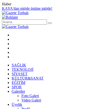
Haber
KAYA'dan müjde üstüne müjde!
SAĞLIK
TEKNOLOJİ
SİYASET
KÜLTÜR&SANAT
EĞİTİM
SPOR
Galeriler
Foto Galeri
Video Galeri
Üyelik
Profil