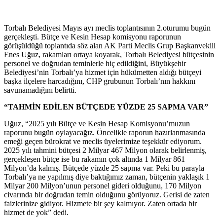
Torbalı Belediyesi Mayıs ayı meclis toplantısının 2.oturumu bugün
gerçekleşti. Bütçe ve Kesin Hesap komisyonu raporunun
görüşüldüğü toplantıda söz alan AK Parti Meclis Grup Başkanvekili
Enes Uğuz, rakamları ortaya koyarak, Torbalı Belediyesi bütçesinin
personel ve doğrudan teminlerle hiç edildiğini, Büyükşehir
Belediyesi’nin Torbalı’ya hizmet için hükümetten aldığı bütçeyi
başka ilçelere harcadığını, CHP grubunun Torbalı’nın hakkını
savunamadığını belirtti.
“TAHMİN EDİLEN BÜTÇEDE YÜZDE 25 SAPMA VAR”
Uğuz, “2025 yılı Bütçe ve Kesin Hesap Komisyonu’muzun
raporunu bugün oylayacağız. Öncelikle raporun hazırlanmasında
emeği geçen bürokrat ve meclis üyelerimize teşekkür ediyorum.
2025 yılı tahmini bütçesi 2 Milyar 467 Milyon olarak belirlenmiş,
gerçekleşen bütçe ise bu rakamın çok altında 1 Milyar 861
Milyon’da kalmış. Bütçede yüzde 25 sapma var. Peki bu parayla
Torbalı’ya ne yapılmış diye baktığımız zaman, bütçenin yaklaşık 1
Milyar 200 Milyon’unun personel gideri olduğunu, 170 Milyon
civarında bir doğrudan temin olduğunu görüyoruz. Gerisi de zaten
faizlerinize gidiyor. Hizmete bir şey kalmıyor. Zaten ortada bir
hizmet de yok” dedi.