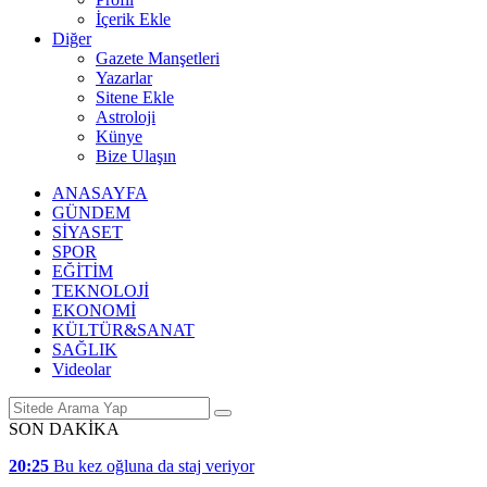
İçerik Ekle
Diğer
Gazete Manşetleri
Yazarlar
Sitene Ekle
Astroloji
Künye
Bize Ulaşın
ANASAYFA
GÜNDEM
SİYASET
SPOR
EĞİTİM
TEKNOLOJİ
EKONOMİ
KÜLTÜR&SANAT
SAĞLIK
Videolar
SON DAKİKA
20:25
Bu kez oğluna da staj veriyor