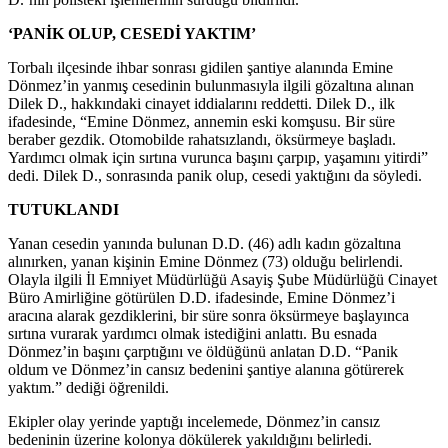
‘PANİK OLUP, CESEDİ YAKTIM’
Torbalı ilçesinde ihbar sonrası gidilen şantiye alanında Emine
Dönmez’in yanmış cesedinin bulunmasıyla ilgili gözaltına alınan
Dilek D., hakkındaki cinayet iddialarını reddetti. Dilek D., ilk
ifadesinde, “Emine Dönmez, annemin eski komşusu. Bir süre
beraber gezdik. Otomobilde rahatsızlandı, öksürmeye başladı.
Yardımcı olmak için sırtına vurunca başını çarpıp, yaşamını yitirdi”
dedi. Dilek D., sonrasında panik olup, cesedi yaktığını da söyledi.
TUTUKLANDI
Yanan cesedin yanında bulunan D.D. (46) adlı kadın gözaltına
alınırken, yanan kişinin Emine Dönmez (73) olduğu belirlendi.
Olayla ilgili İl Emniyet Müdürlüğü Asayiş Şube Müdürlüğü Cinayet
Büro Amirliğine götürülen D.D. ifadesinde, Emine Dönmez’i
aracına alarak gezdiklerini, bir süre sonra öksürmeye başlayınca
sırtına vurarak yardımcı olmak istediğini anlattı. Bu esnada
Dönmez’in başını çarptığını ve öldüğünü anlatan D.D. “Panik
oldum ve Dönmez’in cansız bedenini şantiye alanına götürerek
yaktım.” dediği öğrenildi.
Ekipler olay yerinde yaptığı incelemede, Dönmez’in cansız
bedeninin üzerine kolonya dökülerek yakıldığını belirledi.