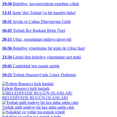
19:30
Belediye, hayırseverlerin emeğine çöktü
13:11
İzmir’den Torbalı’ya bir transfer daha!
18:31
Sevda ve Çağan Dünyaevine Girdi
16:45
Torbalı İlçe Başkanı Bekir Özel
20:15
Uğuz, sorumluları istifaya davet etti
16:56
Belediye yönetimine bir tepki de Uğuz’dan!
23:34
Girgin’den belediye yönetimine sert tepki
19:45
Canbeldek’ten esnafa müjde
19:23
Torbalı Huzurevi’nde Görev Değişimi
Erdem Başsavcı hızlı başladı
BELEDİYEDE BUGÜN OLANLAR!
Torbalı milli iradeye bir kez daha sahip çıktı
Sokaklar ve yollar toz-toprak içinde