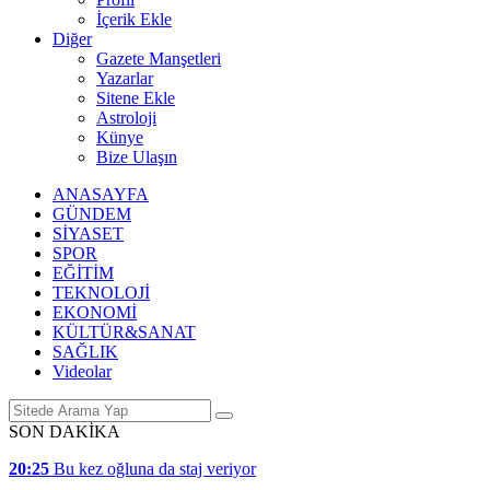
İçerik Ekle
Diğer
Gazete Manşetleri
Yazarlar
Sitene Ekle
Astroloji
Künye
Bize Ulaşın
ANASAYFA
GÜNDEM
SİYASET
SPOR
EĞİTİM
TEKNOLOJİ
EKONOMİ
KÜLTÜR&SANAT
SAĞLIK
Videolar
SON DAKİKA
20:25
Bu kez oğluna da staj veriyor