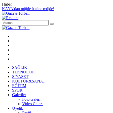
Haber
KAYA'dan müjde üstüne müjde!
SAĞLIK
TEKNOLOJİ
SİYASET
KÜLTÜR&SANAT
EĞİTİM
SPOR
Galeriler
Foto Galeri
Video Galeri
Üyelik
Profil