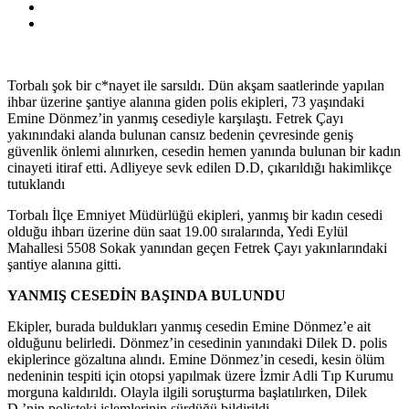
Torbalı şok bir c*nayet ile sarsıldı. Dün akşam saatlerinde yapılan
ihbar üzerine şantiye alanına giden polis ekipleri, 73 yaşındaki
Emine Dönmez’in yanmış cesediyle karşılaştı. Fetrek Çayı
yakınındaki alanda bulunan cansız bedenin çevresinde geniş
güvenlik önlemi alınırken, cesedin hemen yanında bulunan bir kadın
cinayeti itiraf etti. Adliyeye sevk edilen D.D, çıkarıldığı hakimlikçe
tutuklandı
Torbalı İlçe Emniyet Müdürlüğü ekipleri, yanmış bir kadın cesedi
olduğu ihbarı üzerine dün saat 19.00 sıralarında, Yedi Eylül
Mahallesi 5508 Sokak yanından geçen Fetrek Çayı yakınlarındaki
şantiye alanına gitti.
YANMIŞ CESEDİN BAŞINDA BULUNDU
Ekipler, burada buldukları yanmış cesedin Emine Dönmez’e ait
olduğunu belirledi. Dönmez’in cesedinin yanındaki Dilek D. polis
ekiplerince gözaltına alındı. Emine Dönmez’in cesedi, kesin ölüm
nedeninin tespiti için otopsi yapılmak üzere İzmir Adli Tıp Kurumu
morguna kaldırıldı. Olayla ilgili soruşturma başlatılırken, Dilek
D.’nin polisteki işlemlerinin sürdüğü bildirildi.